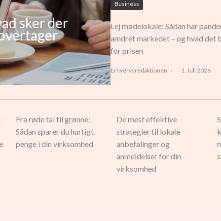
Business
vad sker der
Lej mødelokale: Sådan har pand
overtager
ændret markedet – og hvad det 
for prisen
Erhvervsredaktionen
1. Juli 2026
e
Fra røde tal til grønne:
De mest effektive
S
r
Sådan sparer du hurtigt
strategier til lokale
k
e
penge i din virksomhed
anbefalinger og
n
anmeldelser for din
s
virksomhed