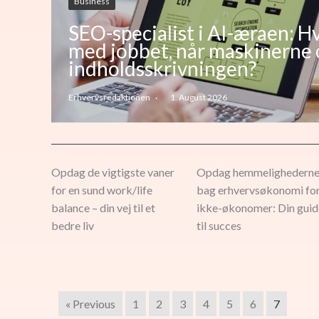
Business
SEO-specialist i AI-æraen: H
med jobbet, når maskinerne 
indholdsskrivningen?
Erhvervsredaktionen
1. August 2026
Opdag de vigtigste vaner
Opdag hemmelighedern
for en sund work/life
bag erhvervsøkonomi fo
balance – din vej til et
ikke-økonomer: Din guid
bedre liv
til succes
« Previous
1
2
3
4
5
6
7