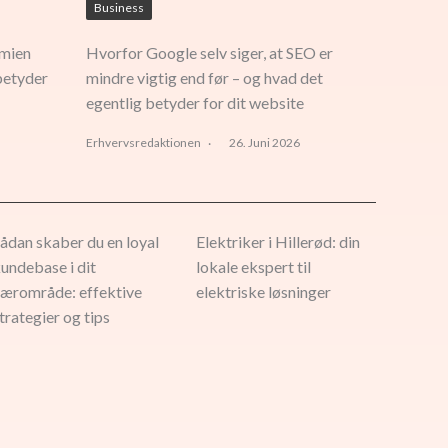
Business
emien
Hvorfor Google selv siger, at SEO er
betyder
mindre vigtig end før – og hvad det
egentlig betyder for dit website
Erhvervsredaktionen
26. Juni 2026
ådan skaber du en loyal
Elektriker i Hillerød: din
undebase i dit
lokale ekspert til
ærområde: effektive
elektriske løsninger
trategier og tips