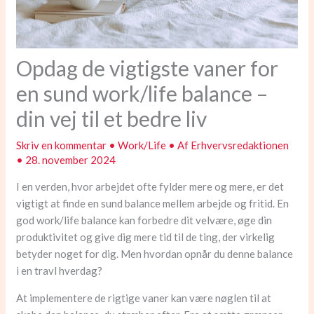
Opdag de vigtigste vaner for
en sund work/life balance –
din vej til et bedre liv
Skriv en kommentar
•
Work/Life
• Af
Erhvervsredaktionen
•
28. november 2024
I en verden, hvor arbejdet ofte fylder mere og mere, er det
vigtigt at finde en sund balance mellem arbejde og fritid. En
god work/life balance kan forbedre dit velvære, øge din
produktivitet og give dig mere tid til de ting, der virkelig
betyder noget for dig. Men hvordan opnår du denne balance
i en travl hverdag?
At implementere de rigtige vaner kan være nøglen til at