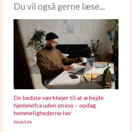
Du vil også gerne læse...
De bedste værktøjer til at arbejde
hjemmefra uden stress – opdag
hemmelighederne her
Work/Life