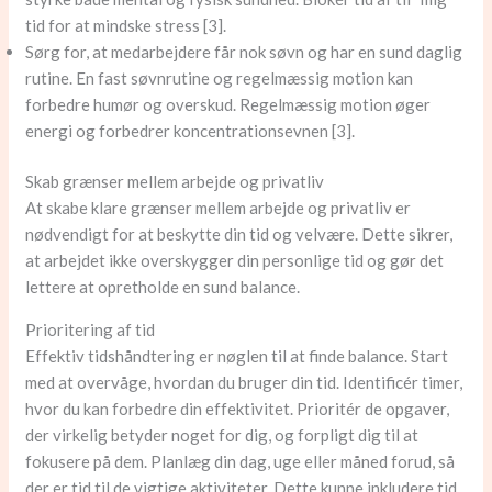
tid for at mindske stress [3].
Sørg for, at medarbejdere får nok søvn og har en sund daglig
rutine. En fast søvnrutine og regelmæssig motion kan
forbedre humør og overskud. Regelmæssig motion øger
energi og forbedrer koncentrationsevnen [3].
Skab grænser mellem arbejde og privatliv
At skabe klare grænser mellem arbejde og privatliv er
nødvendigt for at beskytte din tid og velvære. Dette sikrer,
at arbejdet ikke overskygger din personlige tid og gør det
lettere at opretholde en sund balance.
Prioritering af tid
Effektiv tidshåndtering er nøglen til at finde balance. Start
med at overvåge, hvordan du bruger din tid. Identificér timer,
hvor du kan forbedre din effektivitet. Prioritér de opgaver,
der virkelig betyder noget for dig, og forpligt dig til at
fokusere på dem. Planlæg din dag, uge eller måned forud, så
der er tid til de vigtige aktiviteter. Dette kunne inkludere tid