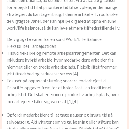
skabe den balance, du stræber efter. Fra at sætte grænser
for arbejdstid til at prioritere tid til selvpleje, er der mange
strategier, du kan tage i brug. I denne artikel vil vi udforske
de vigtigste vaner, der kan hjælpe dig med at opnå en sund
work/life balance, så du kan leve et mere tilfredsstillende liv.
De vigtigste vaner for en sund Work/Life Balance
Fleksibilitet i arbejdstiden
Tilbyd fleksible og remote arbejdsarrangementer. Det kan
inkludere hybrid arbejde, hvor medarbejdere arbejder fra
hjemmet eller en tredje arbejdsplads. Fleksibilitet fremmer
jobtilfredshed og reducerer stress [4].
Fokusér på opgaveafslutning snarere end arbejdstid.
Prioritér opgaver frem for at holde fast i en traditionel
arbejdstid. Det skaber en mere produktiv arbejdsplads, hvor
medarbejdere føler sig værdsat [1][4].
Opfordr medarbejdere til at tage pauser og bruge tid på
selvomsorg. Aktiviteter som yoga, læsning eller gåture kan
styrke både mental og fysisk sundhed. Blokér tid af til “mig”