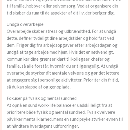
til familie, hobbyer eller selvomsorg. Ved at organisere din
tid skaber du rum til de aspekter af dit liv, der beriger dig.
Undgå overarbejde
Overarbejde skaber stress og udbrændthed. For at undgå
dette, definer tydeligt dine arbejdstider og hold fast ved
dem. Frigør dig fra arbejdsopgaver efter arbejdsdagen og
undgå at tage arbejde med hjem. Hvis det er nødvendigt,
kommunikér dine grænser klart til kollegaer, chefer og
familie, så alle forstår, hvornår du er tilgængelig. At undgå
overarbejde styrker dit mentale velvære og gør det lettere
at engagere sig i personlige aktiviteter. Prioriter din fritid,
så du kan slappe af og genoplade.
Fokuser på fysisk og mental sundhed
At opnå en sund work-life balance er uadskilleligt fra at
prioritere både fysisk og mental sundhed. Fysisk velvære
påvirker mental klarhed, mens en sund psyke styrker evnen til
at håndtere hverdagens udfordringer.