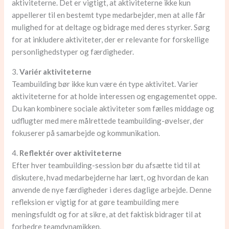
aktiviteterne. Det er vigtigt, at aktiviteterne ikke kun
appellerer til en bestemt type medarbejder, men at alle får
mulighed for at deltage og bidrage med deres styrker. Sørg
for at inkludere aktiviteter, der er relevante for forskellige
personlighedstyper og færdigheder.
3.
Variér aktiviteterne
Teambuilding bør ikke kun være én type aktivitet. Varier
aktiviteterne for at holde interessen og engagementet oppe.
Du kan kombinere sociale aktiviteter som fælles middage og
udflugter med mere målrettede teambuilding-øvelser, der
fokuserer på samarbejde og kommunikation.
4.
Reflektér over aktiviteterne
Efter hver teambuilding-session bør du afsætte tid til at
diskutere, hvad medarbejderne har lært, og hvordan de kan
anvende de nye færdigheder i deres daglige arbejde. Denne
refleksion er vigtig for at gøre teambuilding mere
meningsfuldt og for at sikre, at det faktisk bidrager til at
forbedre teamdynamikken.