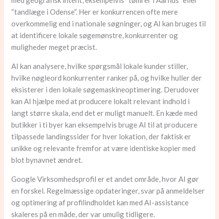
med geografisk intent, eksempelvis “tømrer i Aarhus” eller
“tandlæge i Odense”. Her er konkurrencen ofte mere
overkommelig end i nationale søgninger, og AI kan bruges til
at identificere lokale søgemønstre, konkurrenter og
muligheder meget præcist.
AI kan analysere, hvilke spørgsmål lokale kunder stiller,
hvilke nøgleord konkurrenter ranker på, og hvilke huller der
eksisterer i den lokale søgemaskineoptimering. Derudover
kan AI hjælpe med at producere lokalt relevant indhold i
langt større skala, end det er muligt manuelt. En kæde med
butikker i ti byer kan eksempelvis bruge AI til at producere
tilpassede landingssider for hver lokation, der faktisk er
unikke og relevante fremfor at være identiske kopier med
blot bynavnet ændret.
Google Virksomhedsprofil er et andet område, hvor AI gør
en forskel. Regelmæssige opdateringer, svar på anmeldelser
og optimering af profilindholdet kan med AI-assistance
skaleres på en måde, der var umulig tidligere.