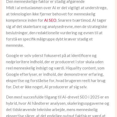
Den menneskelige faktor er stadig afgørende
Midt i al entusiasmen over AI er det vigtigt at understrege,
at teknologien ikke fjerner behovet for menneskelig
kompetence inden for
AI SEO
. Snarere tværtimod. AI tager
sig af det skalerbare og analysedrevne, men de strategiske
beslutninger, den redaktionelle vurdering og evnen til at
forstå en specifik målgruppe dybt kræver stadig et
menneske.
Google er selv yderst fokuseret på at identificere og
nedprioritere indhold, der er produceret i stor skala uden
reel menneskelig indsigt og værdi. Hiquality content, som
Google efterlyser, er indhold, der demonstrerer erfaring,
ekspertise og forståelse for, hvad brugeren reelt har brug
for. Det er ikke noget, AI producerer af sig selv.
Den mest succesfulde tilgang til AI-drevet SEO i 2025 er en
hybrid, hvor AI håndterer analysen, skaleringsopgaverne og
det tidskrævende tekniske arbejde, mens menneskelig
ekspertise sikrer, at det endelige output faktisk er værd at