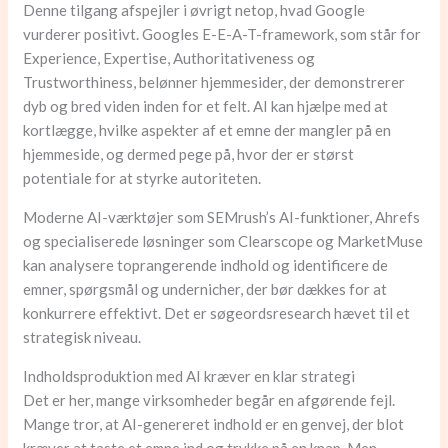
Denne tilgang afspejler i øvrigt netop, hvad Google
vurderer positivt. Googles E-E-A-T-framework, som står for
Experience, Expertise, Authoritativeness og
Trustworthiness, belønner hjemmesider, der demonstrerer
dyb og bred viden inden for et felt. AI kan hjælpe med at
kortlægge, hvilke aspekter af et emne der mangler på en
hjemmeside, og dermed pege på, hvor der er størst
potentiale for at styrke autoriteten.
Moderne AI-værktøjer som SEMrush’s AI-funktioner, Ahrefs
og specialiserede løsninger som Clearscope og MarketMuse
kan analysere toprangerende indhold og identificere de
emner, spørgsmål og undernicher, der bør dækkes for at
konkurrere effektivt. Det er søgeordsresearch hævet til et
strategisk niveau.
Indholdsproduktion med AI kræver en klar strategi
Det er her, mange virksomheder begår en afgørende fejl.
Mange tror, at AI-genereret indhold er en genvej, der blot