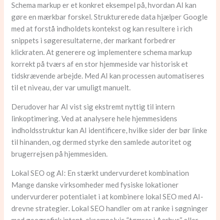
Schema markup er et konkret eksempel på, hvordan AI kan
gøre en mærkbar forskel. Strukturerede data hjælper Google
med at forstå indholdets kontekst og kan resultere i rich
snippets i søgeresultaterne, der markant forbedrer
klickraten. At generere og implementere schema markup
korrekt på tværs af en stor hjemmeside var historisk et
tidskrævende arbejde. Med AI kan processen automatiseres
til et niveau, der var umuligt manuelt.
Derudover har AI vist sig ekstremt nyttig til intern
linkoptimering. Ved at analysere hele hjemmesidens
indholdsstruktur kan AI identificere, hvilke sider der bør linke
til hinanden, og dermed styrke den samlede autoritet og
brugerrejsen på hjemmesiden.
Lokal SEO og AI: En stærkt undervurderet kombination
Mange danske virksomheder med fysiske lokationer
undervurderer potentialet i at kombinere lokal SEO med AI-
drevne strategier. Lokal SEO handler om at ranke i søgninger