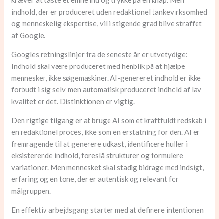
kræver at taste et emne ind og trykke på en knap. Men
indhold, der er produceret uden redaktionel tankevirksomhed
og menneskelig ekspertise, vil i stigende grad blive straffet
af Google.
Googles retningslinjer fra de seneste år er utvetydige:
Indhold skal være produceret med henblik på at hjælpe
mennesker, ikke søgemaskiner. AI-genereret indhold er ikke
forbudt i sig selv, men automatisk produceret indhold af lav
kvalitet er det. Distinktionen er vigtig.
Den rigtige tilgang er at bruge AI som et kraftfuldt redskab i
en redaktionel proces, ikke som en erstatning for den. AI er
fremragende til at generere udkast, identificere huller i
eksisterende indhold, foreslå strukturer og formulere
variationer. Men mennesket skal stadig bidrage med indsigt,
erfaring og en tone, der er autentisk og relevant for
målgruppen.
En effektiv arbejdsgang starter med at definere intentionen