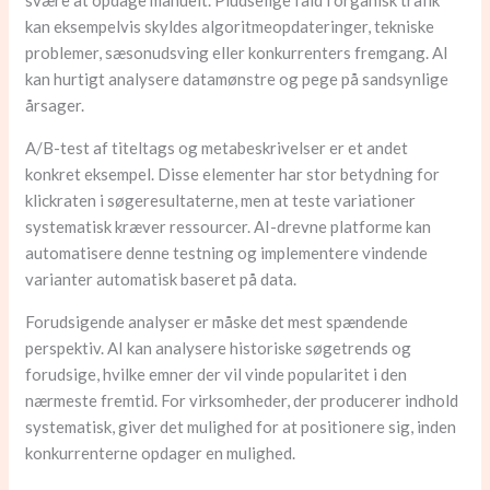
svære at opdage manuelt. Pludselige fald i organisk trafik
kan eksempelvis skyldes algoritmeopdateringer, tekniske
problemer, sæsonudsving eller konkurrenters fremgang. AI
kan hurtigt analysere datamønstre og pege på sandsynlige
årsager.
A/B-test af titeltags og metabeskrivelser er et andet
konkret eksempel. Disse elementer har stor betydning for
klickraten i søgeresultaterne, men at teste variationer
systematisk kræver ressourcer. AI-drevne platforme kan
automatisere denne testning og implementere vindende
varianter automatisk baseret på data.
Forudsigende analyser er måske det mest spændende
perspektiv. AI kan analysere historiske søgetrends og
forudsige, hvilke emner der vil vinde popularitet i den
nærmeste fremtid. For virksomheder, der producerer indhold
systematisk, giver det mulighed for at positionere sig, inden
konkurrenterne opdager en mulighed.