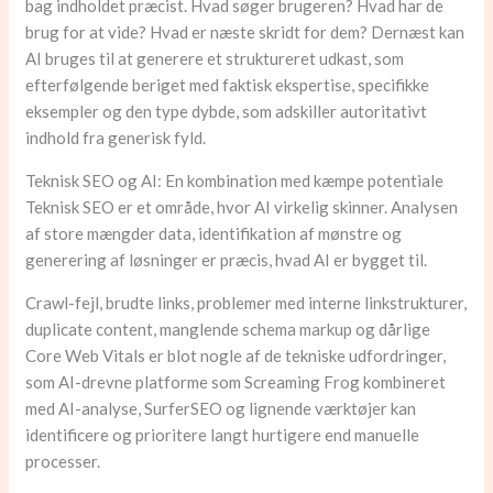
bag indholdet præcist. Hvad søger brugeren? Hvad har de
brug for at vide? Hvad er næste skridt for dem? Dernæst kan
AI bruges til at generere et struktureret udkast, som
efterfølgende beriget med faktisk ekspertise, specifikke
eksempler og den type dybde, som adskiller autoritativt
indhold fra generisk fyld.
Teknisk SEO og AI: En kombination med kæmpe potentiale
Teknisk SEO er et område, hvor AI virkelig skinner. Analysen
af store mængder data, identifikation af mønstre og
generering af løsninger er præcis, hvad AI er bygget til.
Crawl-fejl, brudte links, problemer med interne linkstrukturer,
duplicate content, manglende schema markup og dårlige
Core Web Vitals er blot nogle af de tekniske udfordringer,
som AI-drevne platforme som Screaming Frog kombineret
med AI-analyse, SurferSEO og lignende værktøjer kan
identificere og prioritere langt hurtigere end manuelle
processer.