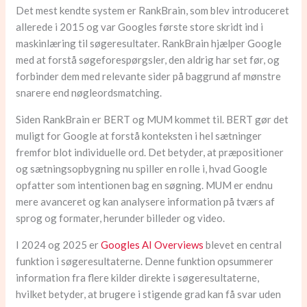
Det mest kendte system er RankBrain, som blev introduceret
allerede i 2015 og var Googles første store skridt ind i
maskinlæring til søgeresultater. RankBrain hjælper Google
med at forstå søgeforespørgsler, den aldrig har set før, og
forbinder dem med relevante sider på baggrund af mønstre
snarere end nøgleordsmatching.
Siden RankBrain er BERT og MUM kommet til. BERT gør det
muligt for Google at forstå konteksten i hel sætninger
fremfor blot individuelle ord. Det betyder, at præpositioner
og sætningsopbygning nu spiller en rolle i, hvad Google
opfatter som intentionen bag en søgning. MUM er endnu
mere avanceret og kan analysere information på tværs af
sprog og formater, herunder billeder og video.
I 2024 og 2025 er
Googles AI Overviews
blevet en central
funktion i søgeresultaterne. Denne funktion opsummerer
information fra flere kilder direkte i søgeresultaterne,
hvilket betyder, at brugere i stigende grad kan få svar uden