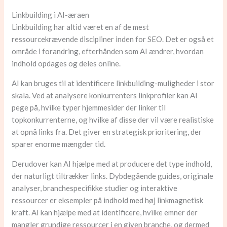
Linkbuilding i AI-æraen
Linkbuilding har altid været en af de mest
ressourcekrævende discipliner inden for SEO. Det er også et
område i forandring, efterhånden som AI ændrer, hvordan
indhold opdages og deles online.
AI kan bruges til at identificere linkbuilding-muligheder i stor
skala. Ved at analysere konkurrenters linkprofiler kan AI
pege på, hvilke typer hjemmesider der linker til
topkonkurrenterne, og hvilke af disse der vil være realistiske
at opnå links fra. Det giver en strategisk prioritering, der
sparer enorme mængder tid.
Derudover kan AI hjælpe med at producere det type indhold,
der naturligt tiltrækker links. Dybdegående guides, originale
analyser, branchespecifikke studier og interaktive
ressourcer er eksempler på indhold med høj linkmagnetisk
kraft. AI kan hjælpe med at identificere, hvilke emner der
mangler grundige ressourcer i en given branche, og dermed