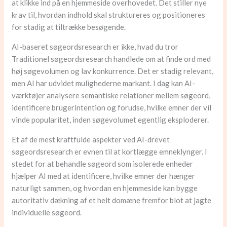
at klikke ind på en hjemmeside overhovedet. Det stiller nye
krav til, hvordan indhold skal struktureres og positioneres
for stadig at tiltrække besøgende.
AI-baseret søgeordsresearch er ikke, hvad du tror
Traditionel søgeordsresearch handlede om at finde ord med
høj søgevolumen og lav konkurrence. Det er stadig relevant,
men AI har udvidet mulighederne markant. I dag kan AI-
værktøjer analysere semantiske relationer mellem søgeord,
identificere brugerintention og forudse, hvilke emner der vil
vinde popularitet, inden søgevolumet egentlig eksploderer.
Et af de mest kraftfulde aspekter ved AI-drevet
søgeordsresearch er evnen til at kortlægge emneklynger. I
stedet for at behandle søgeord som isolerede enheder
hjælper AI med at identificere, hvilke emner der hænger
naturligt sammen, og hvordan en hjemmeside kan bygge
autoritativ dækning af et helt domæne fremfor blot at jagte
individuelle søgeord.